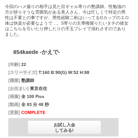
今回のハメ撮りの相手は見た目ギャル寄りの塾講師。性勉強の
方が捗りそうな雰囲気がある美人さん、今は忙しくて特定の男
性は不要との事ですが、男性経験二桁はいってるGカップのエロ
体は快楽が必要なようで…。S寄りの主導権握りたいタチの彼女
はこちらを引いたり押したりの手玉プレイで溺れさすのであり
ました。
854kaede
-かえで-
[年齢]
22
[スリーサイズ]
T:160 B:90(G) W:52 H:88
[職業]
塾講師
[お住まい]
東京在住
[画像]
全 100 Pics
[動画]
全 83 分 48 秒
[更新]
COMPLETE
お試し入会
してみる!