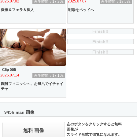
2025.07.02
2025.07.07
再生時間：17:20s
再生時間：18:53s
愛撫＆フェラ＆挿入
戦場をベッドへ
Finish!!
Finish!!
Finish!!
Clip 005
2025.07.14
再生時間：17:10s
顔射フィニッシュ。お風呂でイチャイ
チャ
945himari 画像
左のボタンをクリックすると無料
画像が
無料 画像
スライド形式で御覧になれます。