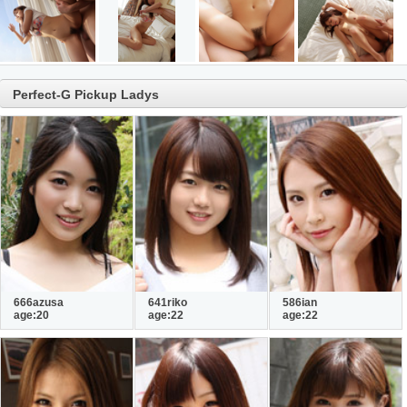
Perfect-G Pickup Ladys
666azusa
641riko
586ian
age:20
age:22
age:22