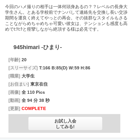
今回のハメ撮りの相手は一体何頭身あるの？？レベルの長身大
学生さん。とある学校前でナンパして連絡先を交換し長い交渉
期間を運良く終えてやっとの再会。その抜群なスタイルもさる
ことながらめちゃめちゃ可愛い彼女は、テンションも感度も高
めでﾋｸﾋｸと痙攣しながら絶頂する様は必見です。
945himari
-ひまり-
[年齢]
20
[スリーサイズ]
T:166 B:85(D) W:59 H:86
[職業]
大学生
[お住まい]
東京在住
[画像]
全 110 Pics
[動画]
全 94 分 38 秒
[更新]
COMPLETE
お試し入会
してみる!