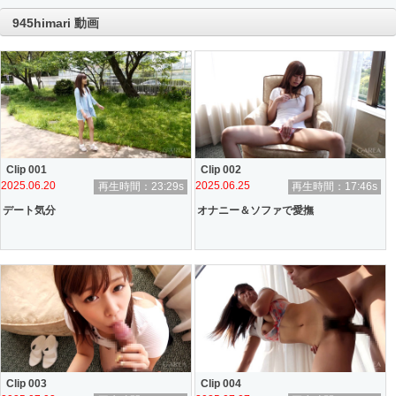
945himari 動画
Clip 001
Clip 002
2025.06.20
2025.06.25
再生時間：23:29s
再生時間：17:46s
デート気分
オナニー＆ソファで愛撫
Clip 003
Clip 004