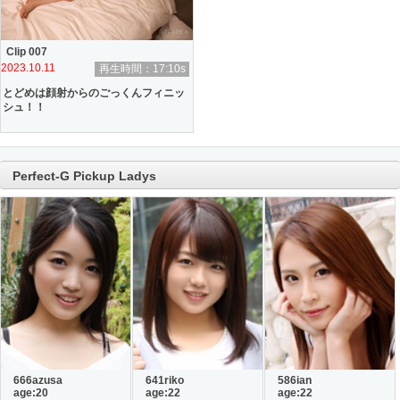
Clip 007
2023.10.11
再生時間：17:10s
とどめは顔射からのごっくんフィニッ
シュ！！
Perfect-G Pickup Ladys
666azusa
641riko
586ian
age:20
age:22
age:22