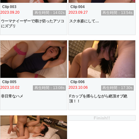
Clip 003
Clip 004
2023.09.20
2023.09.27
再生時間：14:02s
再生時間：13:54s
ウーマナイーザーで溶け切ったアソコ
スク水姿にして…
にズブリ
Clip 005
Clip 006
2023.10.02
2023.10.06
再生時間：13:08s
再生時間：17:30s
非日常なハメ
Fカップを揺らしながら絶頂オブ絶
頂！！
Finish!!