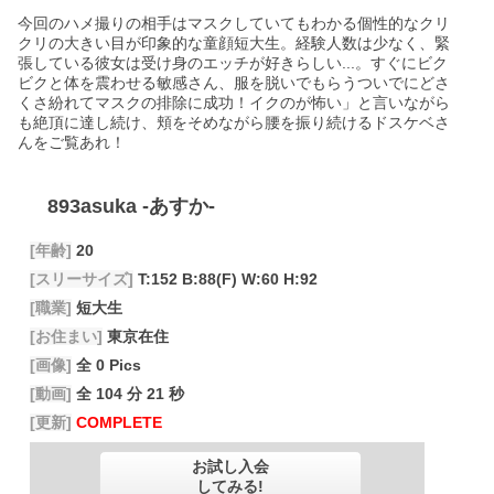
今回のハメ撮りの相手はマスクしていてもわかる個性的なクリ
クリの大きい目が印象的な童顔短大生。経験人数は少なく、緊
張している彼女は受け身のエッチが好きらしい...。すぐにビク
ビクと体を震わせる敏感さん、服を脱いでもらうついでにどさ
くさ紛れてマスクの排除に成功！イクのが怖い」と言いながら
も絶頂に達し続け、頬をそめながら腰を振り続けるドスケベさ
んをご覧あれ！
893asuka
-あすか-
[年齢]
20
[スリーサイズ]
T:152 B:88(F) W:60 H:92
[職業]
短大生
[お住まい]
東京在住
[画像]
全 0 Pics
[動画]
全 104 分 21 秒
[更新]
COMPLETE
お試し入会
してみる!